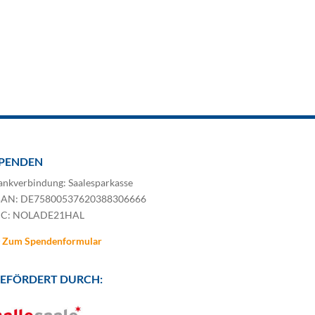
PENDEN
ankverbindung: Saalesparkasse
BAN: DE75800537620388306666
IC: NOLADE21HAL
Zum Spendenformular
EFÖRDERT DURCH: