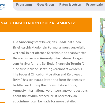
Programm
Goes Green
Paten & Lotsen
Frauencafé
NAL I CONSULTATION HOUR AT AMNESTY
Die Anhörung steht bevor, das BAMF hat einen
Brief geschickt oder ein Formular muss ausgefüllt
werden? In der offenen Sprechstunde beantworten
Berater:innen von Amnesty International Fragen
zum Asylverfahren. Bei Bedarf kann ein Termin für
eine ausführliche Beratung vereinbart werden. I
The Federal Office for Migration and Refugees or
BAMF has sent you a letter or a form that needs to
be filled in? During their consultation hours,
Amnesty International volunteers answer questions
about the asylum procedure. If necessary, an
appointment can be made for more detailed