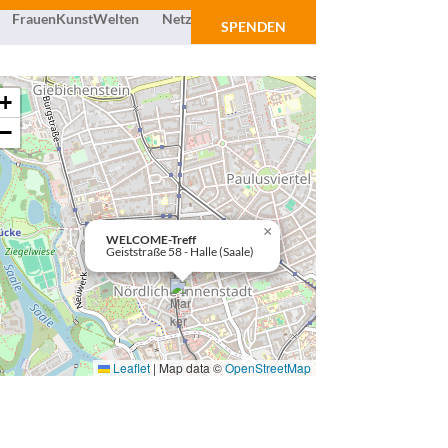
FrauenKunstWelten
Netzwerk
Über uns
SPENDEN
+
−
×
WELCOME-Treff
Geiststraße 58 - Halle (Saale)
Leaflet
|
Map data ©
OpenStreetMap