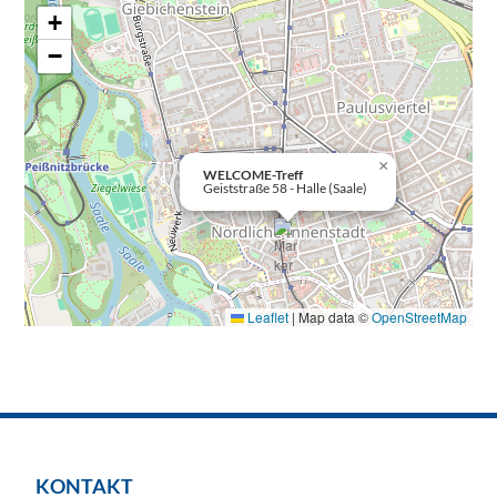
+
−
×
WELCOME-Treff
Geiststraße 58 - Halle (Saale)
Leaflet
|
Map data ©
OpenStreetMap
KONTAKT