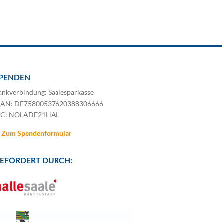
PENDEN
ankverbindung: Saalesparkasse
BAN: DE75800537620388306666
IC: NOLADE21HAL
Zum Spendenformular
EFÖRDERT DURCH: