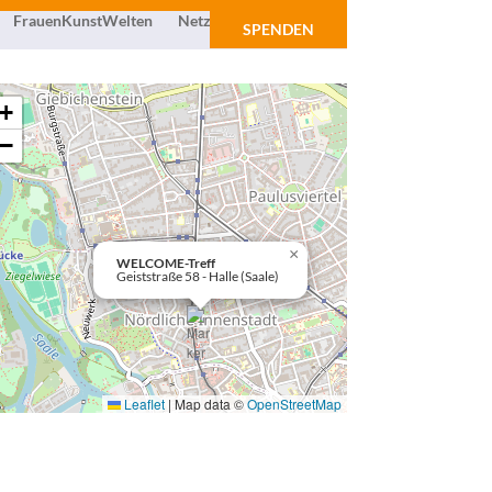
FrauenKunstWelten
Netzwerk
Über uns
SPENDEN
+
−
×
WELCOME-Treff
Geiststraße 58 - Halle (Saale)
Leaflet
|
Map data ©
OpenStreetMap