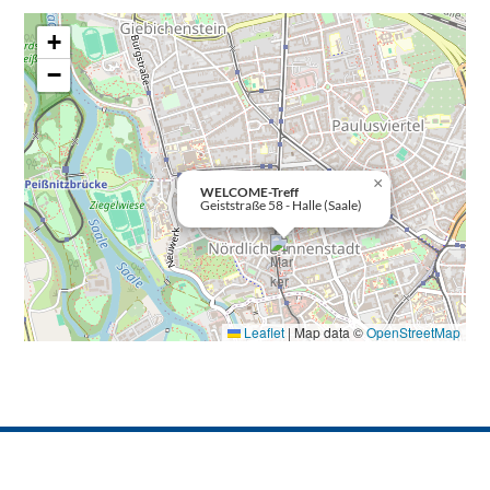
+
−
×
WELCOME-Treff
Geiststraße 58 - Halle (Saale)
Leaflet
|
Map data ©
OpenStreetMap