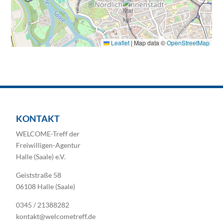
Leaflet
|
Map data ©
OpenStreetMap
KONTAKT
WELCOME-Treff der
Freiwilligen-Agentur
Halle (Saale) e.V.
Geiststraße 58
06108 Halle (Saale)
0345 / 21388282
kontakt@welcometreff.de