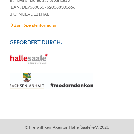
Bankverbindung: Saalesparkasse
IBAN: DE75800537620388306666
BIC: NOLADE21HAL
Zum Spendenformular
GEFÖRDERT DURCH:
© Freiwilligen-Agentur Halle (Saale) e.V. 2026