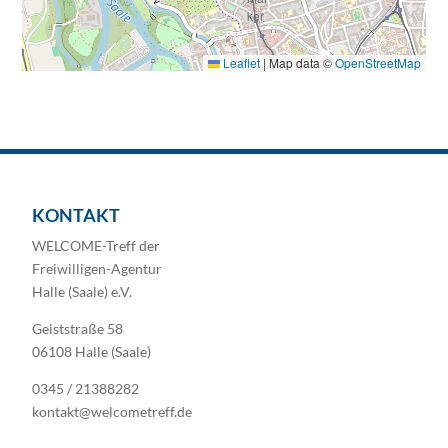
Leaflet
|
Map data ©
OpenStreetMap
KONTAKT
WELCOME-Treff der
Freiwilligen-Agentur
Halle (Saale) e.V.
Geiststraße 58
06108 Halle (Saale)
0345 / 21388282
kontakt@welcometreff.de