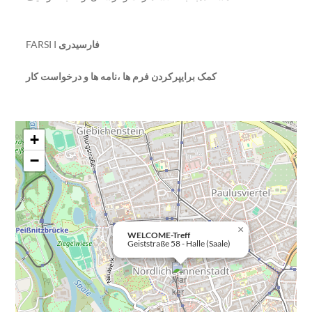
FARSI I
فارسیدری
کمک برایپرکردن فرم ها ،نامه ها و درخواست کار
+
−
×
WELCOME-Treff
Geiststraße 58 - Halle (Saale)