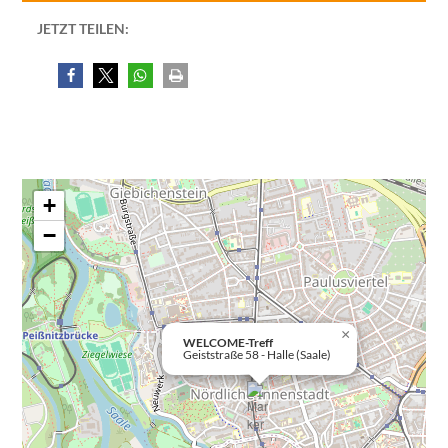
JETZT TEILEN:
+
−
×
WELCOME-Treff
Geiststraße 58 - Halle (Saale)