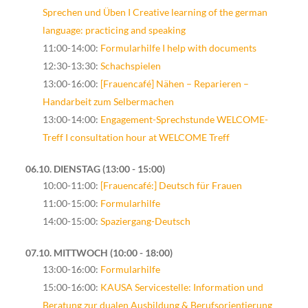
Sprechen und Üben I Creative learning of the german
language: practicing and speaking
11:00-14:00:
Formularhilfe I help with documents
12:30-13:30:
Schachspielen
13:00-16:00:
[Frauencafé] Nähen – Reparieren –
Handarbeit zum Selbermachen
13:00-14:00:
Engagement-Sprechstunde WELCOME-
Treff I consultation hour at WELCOME Treff
06.10. DIENSTAG
13:00 - 15:00
10:00-11:00:
[Frauencafé:] Deutsch für Frauen
11:00-15:00:
Formularhilfe
14:00-15:00:
Spaziergang-Deutsch
07.10. MITTWOCH
10:00 - 18:00
13:00-16:00:
Formularhilfe
15:00-16:00:
KAUSA Servicestelle: Information und
Beratung zur dualen Ausbildung & Berufsorientierung