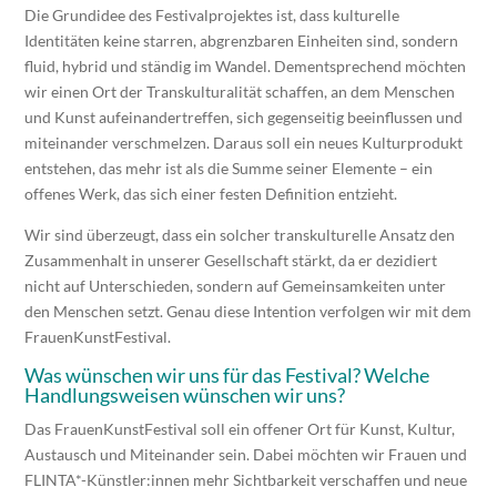
Die Grundidee des Festivalprojektes ist, dass kulturelle
Identitäten keine starren, abgrenzbaren Einheiten sind, sondern
fluid, hybrid und ständig im Wandel. Dementsprechend möchten
wir einen Ort der Transkulturalität schaffen, an dem Menschen
und Kunst aufeinandertreffen, sich gegenseitig beeinflussen und
miteinander verschmelzen. Daraus soll ein neues Kulturprodukt
entstehen, das mehr ist als die Summe seiner Elemente – ein
offenes Werk, das sich einer festen Definition entzieht.
Wir sind überzeugt, dass ein solcher transkulturelle Ansatz den
Zusammenhalt in unserer Gesellschaft stärkt, da er dezidiert
nicht auf Unterschieden, sondern auf Gemeinsamkeiten unter
den Menschen setzt. Genau diese Intention verfolgen wir mit dem
FrauenKunstFestival.
Was wünschen wir uns für das Festival? Welche
Handlungsweisen wünschen wir uns?
Das FrauenKunstFestival soll ein offener Ort für Kunst, Kultur,
Austausch und Miteinander sein. Dabei möchten wir Frauen und
FLINTA*-Künstler:innen mehr Sichtbarkeit verschaffen und neue