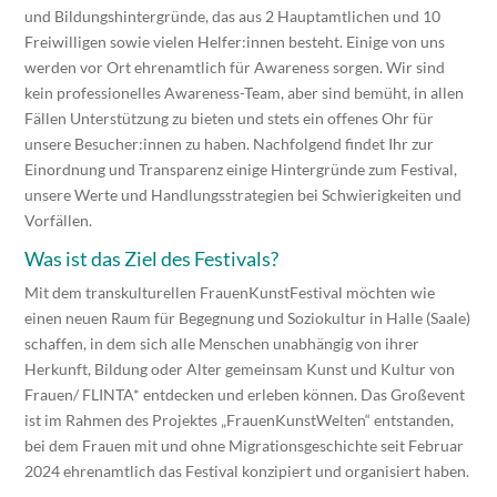
und Bildungshintergründe, das aus 2 Hauptamtlichen und 10
Freiwilligen sowie vielen Helfer:innen besteht. Einige von uns
werden vor Ort ehrenamtlich für Awareness sorgen. Wir sind
kein professionelles Awareness-Team, aber sind bemüht, in allen
Fällen Unterstützung zu bieten und stets ein offenes Ohr für
unsere Besucher:innen zu haben. Nachfolgend findet Ihr zur
Einordnung und Transparenz einige Hintergründe zum Festival,
unsere Werte und Handlungsstrategien bei Schwierigkeiten und
Vorfällen.
Was ist das Ziel des Festivals?
Mit dem transkulturellen FrauenKunstFestival möchten wie
einen neuen Raum für Begegnung und Soziokultur in Halle (Saale)
schaffen, in dem sich alle Menschen unabhängig von ihrer
Herkunft, Bildung oder Alter gemeinsam Kunst und Kultur von
Frauen/ FLINTA* entdecken und erleben können. Das Großevent
ist im Rahmen des Projektes „FrauenKunstWelten“ entstanden,
bei dem Frauen mit und ohne Migrationsgeschichte seit Februar
2024 ehrenamtlich das Festival konzipiert und organisiert haben.