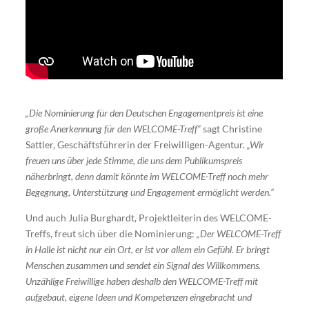
„Die Nominierung für den Deutschen Engagementpreis ist eine
große Anerkennung für den WELCOME-Treff“
sagt Christine
Sattler, Geschäftsführerin der Freiwilligen-Agentur.
„Wir
freuen uns über jede Stimme, die uns dem Publikumspreis
näherbringt, denn damit könnte im WELCOME-Treff noch mehr
Begegnung, Unterstützung und Engagement ermöglicht werden.“
Und auch Julia Burghardt, Projektleiterin des WELCOME-
Treffs, freut sich über die Nominierung:
„Der WELCOME-Treff
in Halle ist nicht nur ein Ort, er ist vor allem ein Gefühl. Er bringt
Menschen zusammen und sendet ein Signal des Willkommens.
Unzählige Freiwillige haben deshalb den WELCOME-Treff mit
aufgebaut, eigene Ideen und Kompetenzen eingebracht und