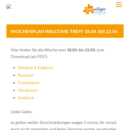
WOCHENPLAN WELCOME-TREFF 18.04. BIS 22.04.
Hier finden Sie die Woche vom
18.04. bis 22.04.
zum
Download (als PDF):
Deutsch & Englisch
Russisch
Französisch
Ukrainisch
Arabisch
Liebe Gäste,
es gelten weiter Einschränkungen wegen Corona. Ihr müsst
euch nicht anmelden und keine Termine vorher verabreden.