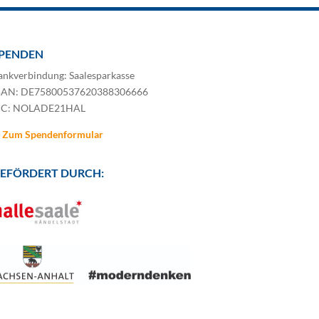
PENDEN
ankverbindung: Saalesparkasse
BAN: DE75800537620388306666
IC: NOLADE21HAL
Zum Spendenformular
EFÖRDERT DURCH: