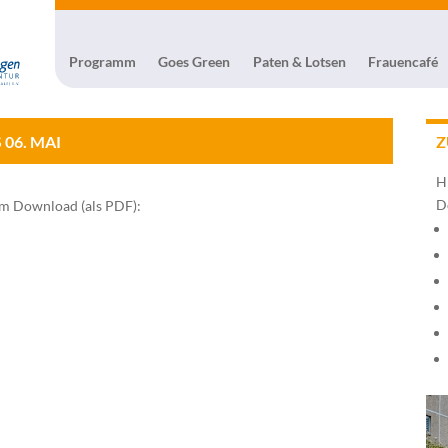
Programm
Goes Green
Paten & Lotsen
Frauencafé
Z
06. MAI
H
D
m Download (als PDF):