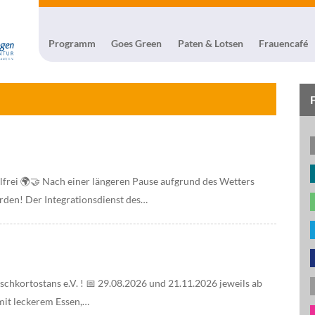
Programm
Goes Green
Paten & Lotsen
Frauencafé
frei 🌍🤝 Nach einer längeren Pause aufgrund des Wetters
den! Der Integrationsdienst des…
chkortostans e.V. ! 📅 29.08.2026 und 21.11.2026 jeweils ab
mit leckerem Essen,…