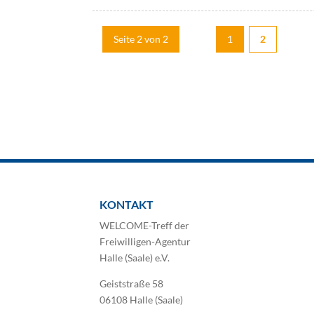
Seite 2 von 2
1
2
KONTAKT
WELCOME-Treff der
Freiwilligen-Agentur
Halle (Saale) e.V.
Geiststraße 58
06108 Halle (Saale)