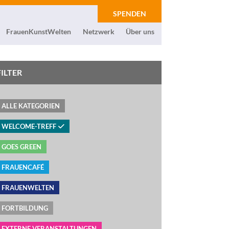
SPENDEN
FrauenKunstWelten
Netzwerk
Über uns
FILTER
ALLE KATEGORIEN
WELCOME-TREFF
GOES GREEN
FRAUENCAFÉ
FRAUENWELTEN
FORTBILDUNG
EXTERNE VERANSTALTUNGEN