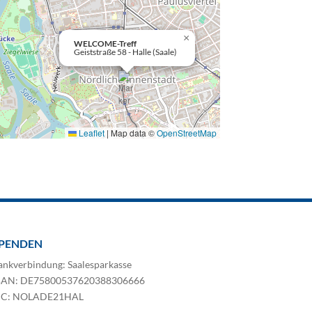
×
WELCOME-Treff
Geiststraße 58 - Halle (Saale)
Leaflet
|
Map data ©
OpenStreetMap
PENDEN
ankverbindung: Saalesparkasse
BAN: DE75800537620388306666
IC: NOLADE21HAL