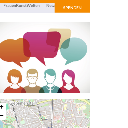
FrauenKunstWelten
Netzwerk
Über uns
SPENDEN
+
−