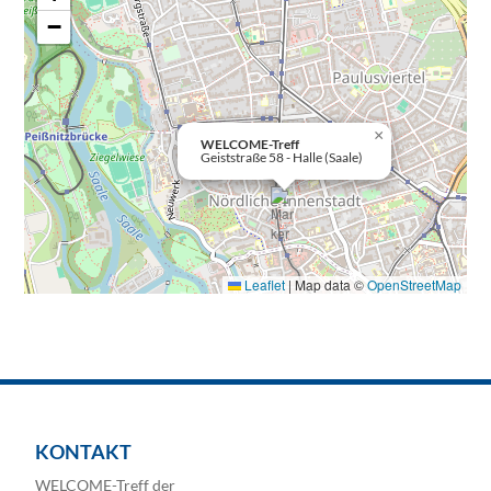
−
×
WELCOME-Treff
Geiststraße 58 - Halle (Saale)
Leaflet
|
Map data ©
OpenStreetMap
KONTAKT
WELCOME-Treff der