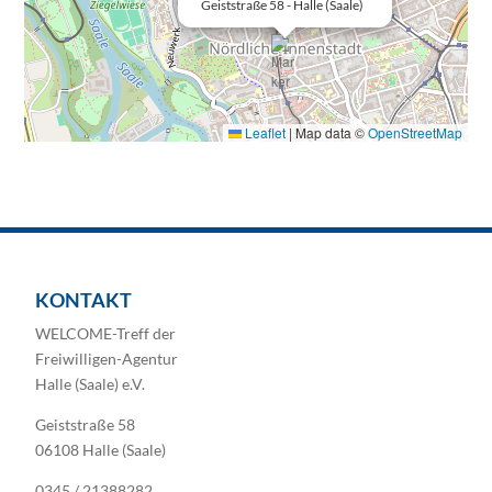
Geiststraße 58 - Halle (Saale)
Leaflet
|
Map data ©
OpenStreetMap
KONTAKT
WELCOME-Treff der
Freiwilligen-Agentur
Halle (Saale) e.V.
Geiststraße 58
06108 Halle (Saale)
0345 / 21388282