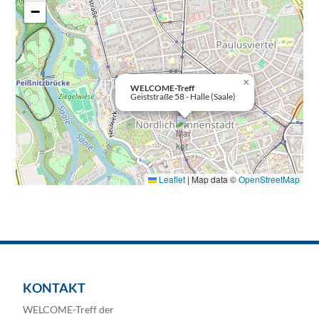
−
×
WELCOME-Treff
Geiststraße 58 - Halle (Saale)
Leaflet
|
Map data ©
OpenStreetMap
KONTAKT
WELCOME-Treff der