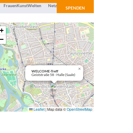
FrauenKunstWelten
Netzwerk
Über uns
SPENDEN
+
−
×
WELCOME-Treff
Geiststraße 58 - Halle (Saale)
Leaflet
|
Map data ©
OpenStreetMap