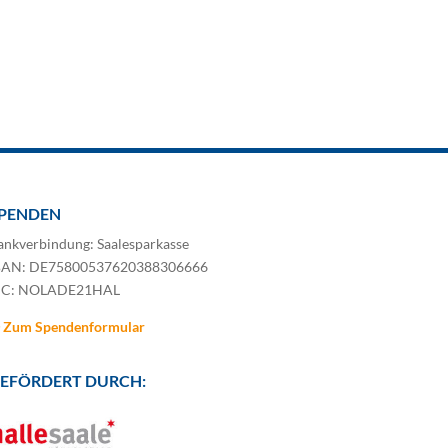
PENDEN
ankverbindung: Saalesparkasse
BAN: DE75800537620388306666
IC: NOLADE21HAL
Zum Spendenformular
EFÖRDERT DURCH: