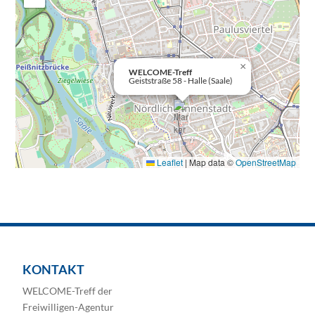
×
WELCOME-Treff
Geiststraße 58 - Halle (Saale)
Leaflet
|
Map data ©
OpenStreetMap
KONTAKT
WELCOME-Treff der
Freiwilligen-Agentur