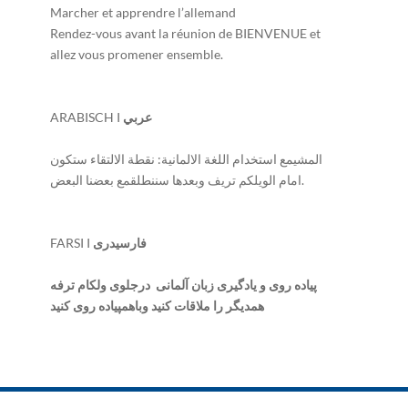
Marcher et apprendre l’allemand
Rendez-vous avant la réunion de BIENVENUE et
allez vous promener ensemble.
ARABISCH I
عربي
المشيمع استخدام اللغة الالمانية: نقطة الالتقاء ستكون
امام الويلكم تريف وبعدها سننطلقمع بعضنا البعض.
FARSI I
فارسیدری
پیاده روی و یادگیری زبان آلمانی درجلوی ولکام ترفه
همدیگر را ملاقات کنید وباهمپیاده روی کنید