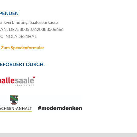
PENDEN
ankverbindung: Saalesparkasse
BAN: DE75800537620388306666
IC: NOLADE21HAL
Zum Spendenformular
EFÖRDERT DURCH: