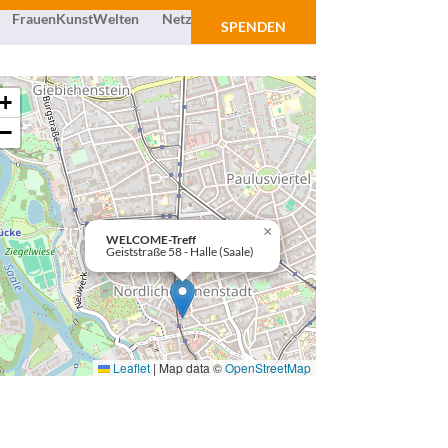
FrauenKunstWelten
Netzwerk
Über uns
SPENDEN
+
−
×
WELCOME-Treff
Geiststraße 58 - Halle (Saale)
Leaflet
|
Map data ©
OpenStreetMap