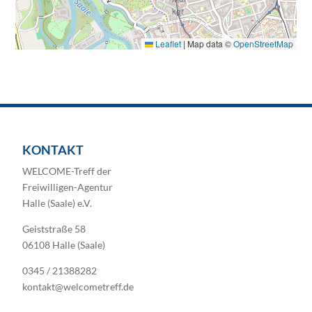
Leaflet
|
Map data ©
OpenStreetMap
KONTAKT
WELCOME-Treff der
Freiwilligen-Agentur
Halle (Saale) e.V.
Geiststraße 58
06108 Halle (Saale)
0345 / 21388282
kontakt@welcometreff.de