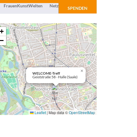
FrauenKunstWelten
Netzwerk
Über uns
SPENDEN
+
−
×
WELCOME-Treff
Geiststraße 58 - Halle (Saale)
Leaflet
|
Map data ©
OpenStreetMap