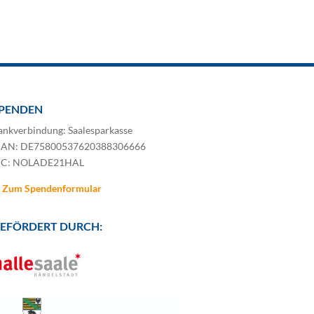
PENDEN
ankverbindung: Saalesparkasse
BAN: DE75800537620388306666
IC: NOLADE21HAL
Zum Spendenformular
EFÖRDERT DURCH: