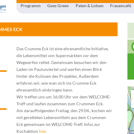
Programm
Goes Green
Paten & Lotsen
Frauencafé
MMES ECK
Das Crumme Eck ist eine ehrenamtliche Initiative,
die Lebensmittel von Supermärkten vor dem
Wegwerfen rettet. Gemeinsam besuchen wir den
Laden im Paulusviertel und werfen einen Blick
hinter die Kulissen des Projektes. Außerdem
erfahren wir, wie man sich ins Crumme Eck
ehrenamtlich einbringen kann.
Wir treffen uns um 16:00 Uhr vor dem WELCOME-
Treff und laufen zusammen zum Crummen Eck.
Am darauffolgenden Freitag, den 29.04., kochen wir
mit geretteten Lebensmitteln aus dem Crummen
Eck gemeinsam im WELCOME-Treff. Infos zur
Kochaktion
hier
.