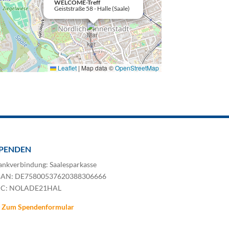
WELCOME-Treff
Geiststraße 58 - Halle (Saale)
Leaflet
|
Map data ©
OpenStreetMap
PENDEN
ankverbindung: Saalesparkasse
BAN: DE75800537620388306666
IC: NOLADE21HAL
Zum Spendenformular