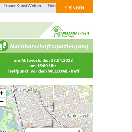
FrauenKunstWelten
Netzwerk
Über uns
SPENDEN
+
−
×