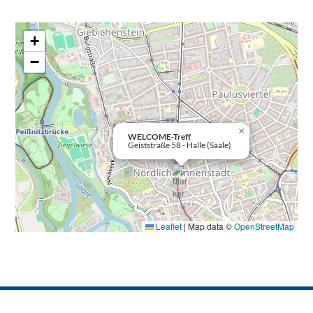
+
−
×
WELCOME-Treff
Geiststraße 58 - Halle (Saale)
Leaflet
|
Map data ©
OpenStreetMap