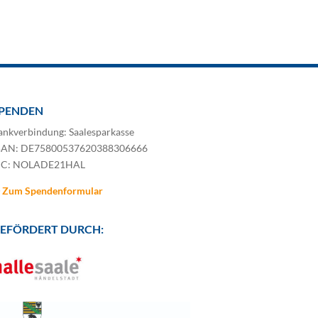
PENDEN
ankverbindung: Saalesparkasse
BAN: DE75800537620388306666
IC: NOLADE21HAL
Zum Spendenformular
EFÖRDERT DURCH: