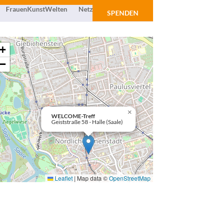
FrauenKunstWelten
Netzwerk
Über uns
SPENDEN
+
−
×
WELCOME-Treff
Geiststraße 58 - Halle (Saale)
Leaflet
|
Map data ©
OpenStreetMap