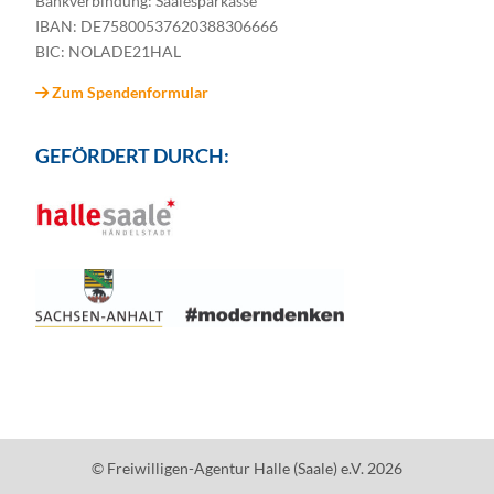
Bankverbindung: Saalesparkasse
IBAN: DE75800537620388306666
BIC: NOLADE21HAL
Zum Spendenformular
GEFÖRDERT DURCH:
© Freiwilligen-Agentur Halle (Saale) e.V. 2026