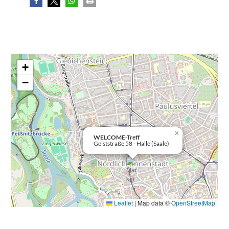
+
−
×
WELCOME-Treff
Geiststraße 58 - Halle (Saale)
Leaflet
|
Map data ©
OpenStreetMap