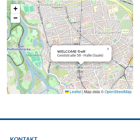
+
−
×
WELCOME-Treff
Geiststraße 58 - Halle (Saale)
Leaflet
|
Map data ©
OpenStreetMap
KONTAKT