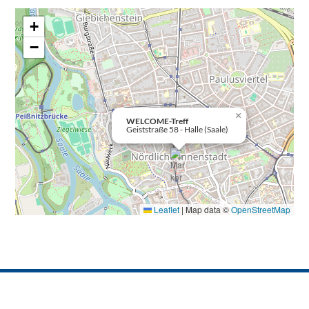
+
−
×
WELCOME-Treff
Geiststraße 58 - Halle (Saale)
Leaflet
|
Map data ©
OpenStreetMap