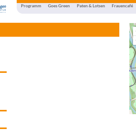
Programm
Goes Green
Paten & Lotsen
Frauencafé