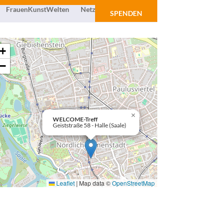
FrauenKunstWelten
Netzwerk
Über uns
SPENDEN
+
−
×
WELCOME-Treff
Geiststraße 58 - Halle (Saale)
Leaflet
|
Map data ©
OpenStreetMap