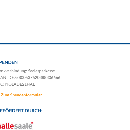
PENDEN
ankverbindung: Saalesparkasse
BAN: DE75800537620388306666
IC: NOLADE21HAL
Zum Spendenformular
EFÖRDERT DURCH: