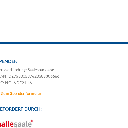
PENDEN
ankverbindung: Saalesparkasse
BAN: DE75800537620388306666
IC: NOLADE21HAL
Zum Spendenformular
EFÖRDERT DURCH: