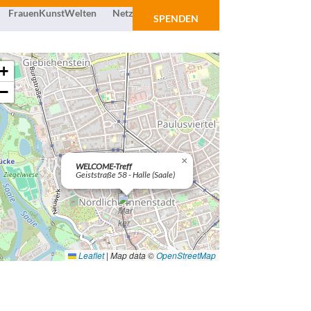
FrauenKunstWelten
Netzwerk
Über uns
SPENDEN
+
−
×
WELCOME-Treff
Geiststraße 58 - Halle (Saale)
Leaflet
|
Map data ©
OpenStreetMap