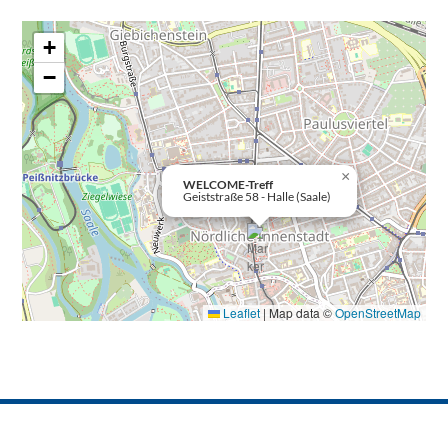
+
−
×
WELCOME-Treff
Geiststraße 58 - Halle (Saale)
Leaflet
|
Map data ©
OpenStreetMap