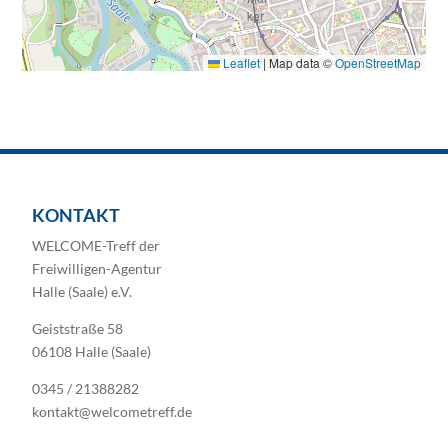
Leaflet
|
Map data ©
OpenStreetMap
KONTAKT
WELCOME-Treff der
Freiwilligen-Agentur
Halle (Saale) e.V.
Geiststraße 58
06108 Halle (Saale)
0345 / 21388282
kontakt@welcometreff.de