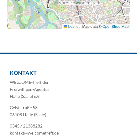
Leaflet
|
Map data ©
OpenStreetMap
KONTAKT
WELCOME-Treff der
Freiwilligen-Agentur
Halle (Saale) e.V.
Geiststraße 58
06108 Halle (Saale)
0345 / 21388282
kontakt@welcometreff.de