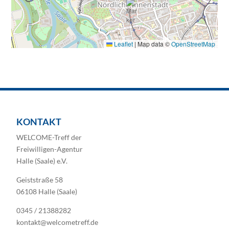
Leaflet
|
Map data ©
OpenStreetMap
KONTAKT
WELCOME-Treff der
Freiwilligen-Agentur
Halle (Saale) e.V.
Geiststraße 58
06108 Halle (Saale)
0345 / 21388282
kontakt@welcometreff.de