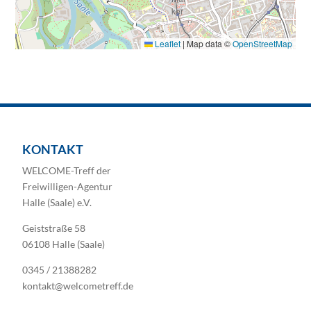
Leaflet
|
Map data ©
OpenStreetMap
KONTAKT
WELCOME-Treff der
Freiwilligen-Agentur
Halle (Saale) e.V.
Geiststraße 58
06108 Halle (Saale)
0345 / 21388282
kontakt@welcometreff.de