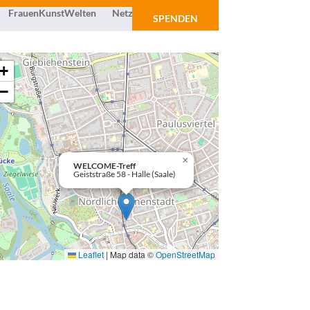
FrauenKunstWelten
Netzwerk
Über uns
SPENDEN
+
−
×
WELCOME-Treff
Geiststraße 58 - Halle (Saale)
Leaflet
|
Map data ©
OpenStreetMap