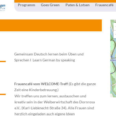
Programm
Goes Green
Paten & Lotsen
Frauencafé
Gemeinsam Deutsch lernen beim Üben und
Sprechen I
Learn German by speaking
Frauencafé vom WELCOME-Treff
(Es gibt die ganze
Zeit eine Kinderbetreuung.)
Wir treffen uns zum lernen, austauschen und
kreativ sein in der Weiberwirtschaft des Dornrosa
e.V.. (Karl-Liebknecht-Straße 34). Alle Frauen sind
herzlich eingeladen auch eigene Ideen