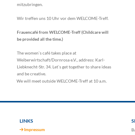
mitzubringen.
Wir treffen uns 10 Uhr vor dem WELCOME-Treff.
Frauencafé from WELCOME-Treff (Childcare will
be provided all the time.)
The women`s café takes place at
Weiberwirtschaft/Dornrosa e.V., address: Karl-
Liebknecht-Str. 34. Let`s get together to share ideas
and be creative.
We will meet outside WELCOME-Treff at 10 a.m.
LINKS
S
Impressum
B