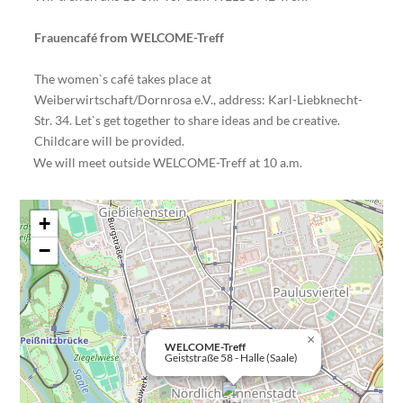
Frauencafé from WELCOME-Treff
The women`s café takes place at
Weiberwirtschaft/Dornrosa e.V., address: Karl-Liebknecht-
Str. 34. Let`s get together to share ideas and be creative.
Childcare will be provided.
We will meet outside WELCOME-Treff at 10 a.m.
+
−
×
WELCOME-Treff
Geiststraße 58 - Halle (Saale)