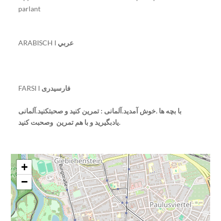
parlant
ARABISCH I
عربي
FARSI I
فارسیدری
با بچه ها .خوش آمدید.آلمانی : تمرین کنید و صحبتکنید.آلمانی
یادبگیرید و با هم تمرین وصحبت کنید.
+
−