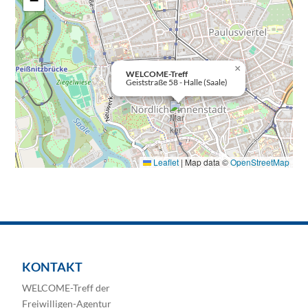
−
×
WELCOME-Treff
Geiststraße 58 - Halle (Saale)
Leaflet
|
Map data ©
OpenStreetMap
KONTAKT
WELCOME-Treff der
Freiwilligen-Agentur