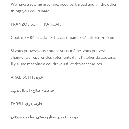
We have a sewing machine, needles, thread and all the other
things you could need.
FRANZÖSISCH I FRANCAIS
Couture – Réparation – Travaux manuels á faire sol-même
Si vous pouvez vous coudre vous-même, vous pouvez
changer ou réparer des vêtements dans l’atelier de couture.
Il y a une machine à coudre, du fil et des accessoires.
ARABISCH I
عربي
خياطة /اصلاح/ اعمال يدوية
FARSI I
فارسیدری
دوخت-تعمیر-صنایع دستی ساخت خودتان