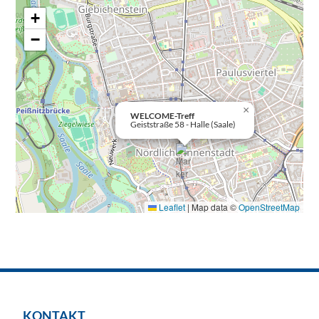
+
−
×
WELCOME-Treff
Geiststraße 58 - Halle (Saale)
Leaflet
|
Map data ©
OpenStreetMap
KONTAKT