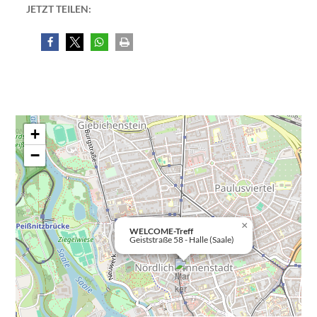
JETZT TEILEN:
+
−
×
WELCOME-Treff
Geiststraße 58 - Halle (Saale)